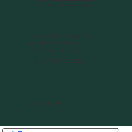
tel: +39 045 855 0305
Via Rodolfo Spineta 1782
angolo via R.Maffei
Oppeano, 37050 (VR)
P.IVA 02541260234
CREDITS SB