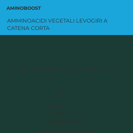
AMINOBOOST
AMMINOACIDI VEGETALI LEVOGIRI A
CATENA CORTA
© 2025 Herbatech - Tutti i diritti riservati
LEGA
L
Privacy
Policy
Cookie Policy
CONTATTI
info@herbatech.com