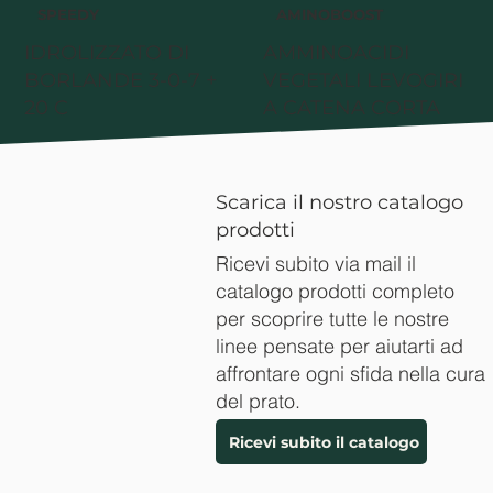
SPEEDY
AMINOBOOST
IDROLIZZATO DI
AMMINOACIDI
BORLANDE 3-0-7 +
VEGETALI LEVOGIRI
20 C
A CATENA CORTA
Scarica il nostro catalogo
prodotti
Ricevi subito via mail il
catalogo prodotti completo
per scoprire tutte le nostre
linee pensate per aiutarti ad
affrontare ogni sfida nella cura
del prato.
Ricevi subito il catalogo