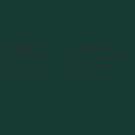
BLACKROOT
ALGABOOST
AMMENDANTE
BIOPROMOTORE A
ATTIVATORE
BASE DI ALGHE
BIOLOGICO
3N+10C