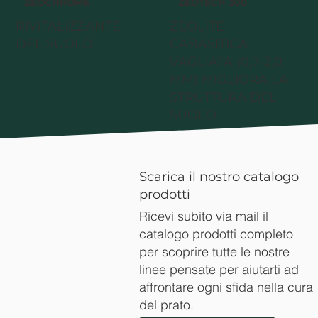
ZEOCHROME
ZEOTECH 300
RIVITALIZZANTE
ZEOLITE
DEL SUOLO
CABASITICA
VAGLIATA (0,7-2,0
MM) MIGLIORA LA
STRUTTURA DEL
SUOLO
Scarica il nostro catalogo
prodotti
Ricevi subito via mail il
catalogo prodotti completo
per scoprire tutte le nostre
linee pensate per aiutarti ad
affrontare ogni sfida nella cura
del prato.