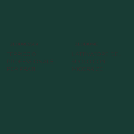
ZEODRESSER
ZEOBIOME
TERRICCIO
L’ATTIVATORE DEL
PROFESSIONALE
SUOLO CON
PER PRATI
MICORRIZE