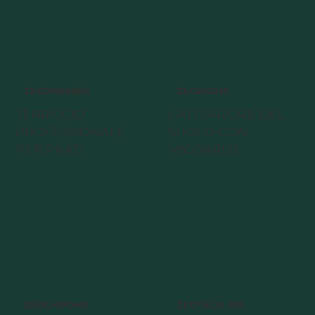
ZEODRESSER
ZEOBIOME
TERRICCIO
L’ATTIVATORE DEL
PROFESSIONALE
SUOLO CON
PER PRATI
MICORRIZE
ZEOCHROME
ZEOTECH 300