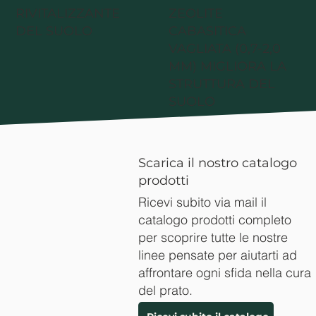
RIVITALIZZANTE
ZEOLITE
DEL SUOLO
CABASITICA
VAGLIATA (0,7-2,0
MM) MIGLIORA LA
STRUTTURA DEL
SUOLO
Scarica il nostro catalogo
prodotti
Ricevi subito via mail il
catalogo prodotti completo
per scoprire tutte le nostre
linee pensate per aiutarti ad
affrontare ogni sfida nella cura
del prato.